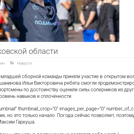
ковской области
ия»
Новости
а младшей сборной команды приняли участие в открытом в
шанинова Ильи Викторовича ребята смогли продемонстриро
ортсмены по достоинству оценили силы соперников из други
ровень навыков и сплочённости.
_thumbnail” thumbnail_crop=”0″ images_per_page=”0″ number_of_
ие, но это только начало. Погода сейчас позволяет, поэто
Максим Гаркуша.