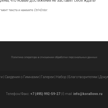
ены, что новые достижения не заставят себя ждать!
гмент текста и нажмите
Ctrl+Enter
.
Политика оператора в отношении обработки персональных данных
ти
|
Сведения о Гимназии
|
Галереи
|
Набор
|
Благотворителям
|
Доку
Телефон/Факс:
+7 (495) 992-59-27
| E-mail:
info@korallovo.ru