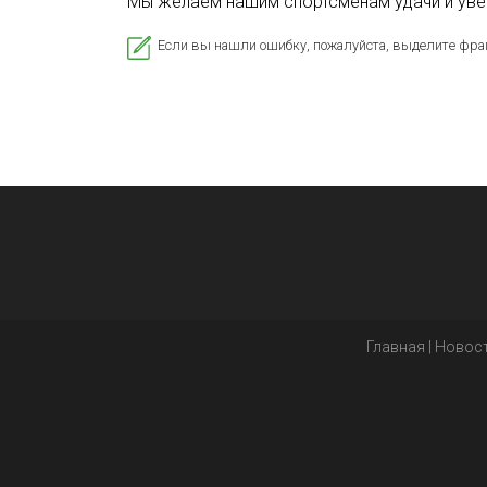
Мы желаем нашим спортсменам удачи и увер
Если вы нашли ошибку, пожалуйста, выделите фра
Главная
|
Новос