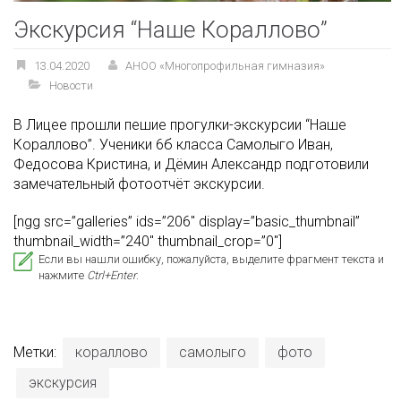
Экскурсия “Наше Кораллово”
13.04.2020
АНОО «Многопрофильная гимназия»
Новости
В Лицее прошли пешие прогулки-экскурсии “Наше
Кораллово”. Ученики 6б класса Самолыго Иван,
Федосова Кристина, и Дёмин Александр подготовили
замечательный фотоотчёт экскурсии.
[ngg src=”galleries” ids=”206″ display=”basic_thumbnail”
thumbnail_width=”240″ thumbnail_crop=”0″]
Если вы нашли ошибку, пожалуйста, выделите фрагмент текста и
нажмите
Ctrl+Enter
.
Метки:
кораллово
самолыго
фото
экскурсия