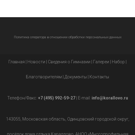
Политика оператора в отношении обработки персональных данных
Главная
|
Новости
|
Сведения о Гимназии
|
Галереи
|
Набор
|
Благотворителям
|
Документы
|
Контакты
Телефон/Факс:
+7 (495) 992-59-27
| E-mail:
info@korallovo.ru
143055, Московская область, Одинцовский городской округ,
посёлок дома отдыха Караллово, АНОО «Многопрофильная