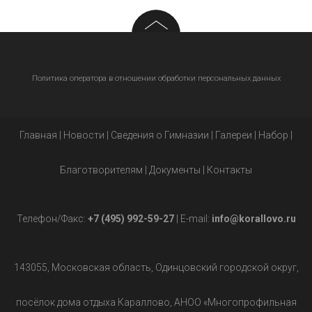
Политика оператора в отношении обработки персональных данных
Главная
|
Новости
|
Сведения о Гимназии
|
Галереи
|
Набор
|
Благотворителям
|
Документы
|
Контакты
Телефон/Факс:
+7 (495) 992-59-27
| E-mail:
info@korallovo.ru
143055, Московская область, Одинцовский городской округ,
посёлок дома отдыха Караллово, АНОО «Многопрофильная