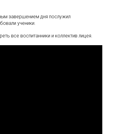
тным завершением дня послужил
бовали ученики.
еть все воспитанники и коллектив лицея.