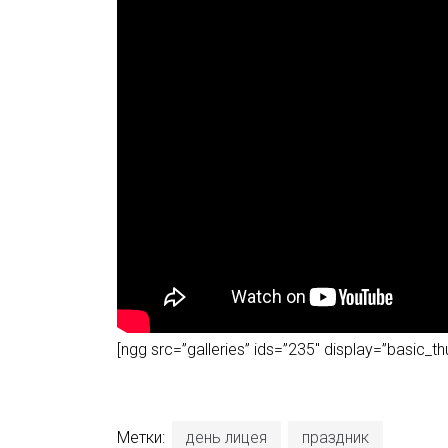
[ngg src=”galleries” ids=”235″ display=”basic_
Метки:
день лицея
праздник