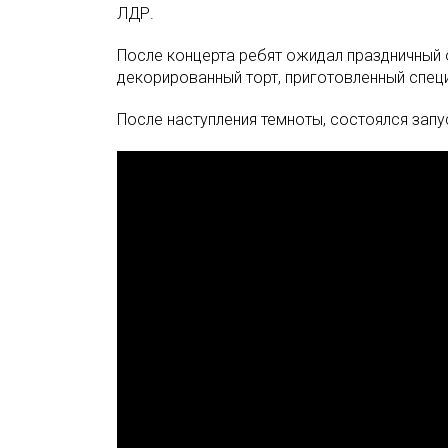
ЛДР.
После концерта ребят ожидал праздничный 
декорированный торт, приготовленный спец
После наступления темноты, состоялся запу