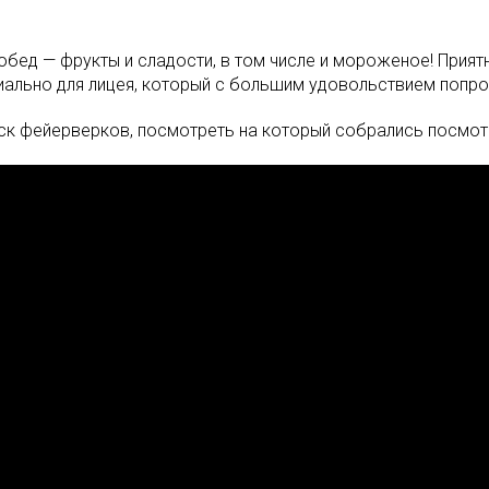
обед — фрукты и сладости, в том числе и мороженое! Прия
иально для лицея, который с большим удовольствием попро
ск фейерверков, посмотреть на который собрались посмотр