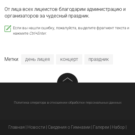
От лица всех лицеистов благодарим администрацию и
организаторов за чудесный праздник.
Если вы нашли ошибку, пожалуйста, выделите фрагмент текста и
нажмите
Ctrl+Enter
.
Метки:
день лицея
концерт
праздник
Политика оператора в отношении обработки персональных данных
Главная
|
Новости
|
Сведения о Гимназии
|
Галереи
|
Набор
|