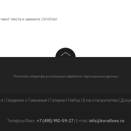
гмент текста и нажмите
Ctrl+Enter
.
Политика оператора в отношении обработки персональных данных
ти
|
Сведения о Гимназии
|
Галереи
|
Набор
|
Благотворителям
|
Доку
Телефон/Факс:
+7 (495) 992-59-27
| E-mail:
info@korallovo.ru