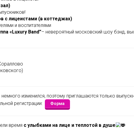
 зал)
ыпускников!
в с лицеистами (в коттеджах)
елями и воспитателями
ппа «Luxury Band”
– невероятный московский шоу бэнд, вы
 Кораллово
яковского)
а немного изменился, поэтому приглашаются только выпускн
льной регистрации:
Форма
вели время
с улыбками на лице и теплотой в душе