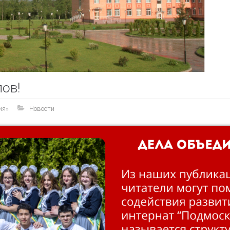
ов!
ия»
Новости