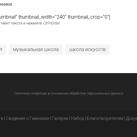
нники.
thumbnail” thumbnail_width=”240″ thumbnail_crop=”0″]
гмент текста и нажмите
Ctrl+Enter
.
т
музыкальная школа
школа искусств
Политика оператора в отношении обработки персональных данных
ти
|
Сведения о Гимназии
|
Галереи
|
Набор
|
Благотворителям
|
Доку