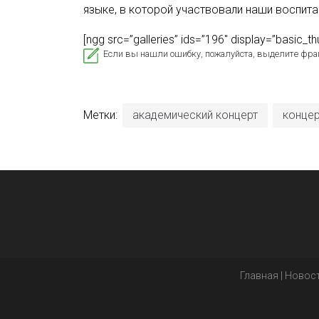
языке, в которой участвовали наши воспита
[ngg src=”galleries” ids=”196″ display=”basic_
Если вы нашли ошибку, пожалуйста, выделите фра
Метки:
академический концерт
концер
Главная
|
Новос