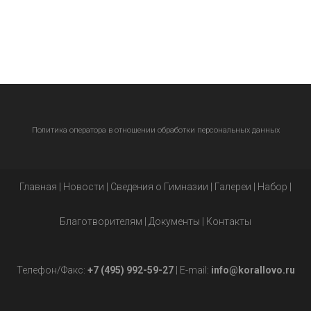
Политика оператора в отношении обработки персональных данных
Главная
|
Новости
|
Сведения о Гимназии
|
Галереи
|
Набор
|
Благотворителям
|
Документы
|
Контакты
Телефон/Факс:
+7 (495) 992-59-27
| E-mail:
info@korallovo.ru