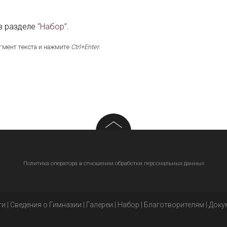
в разделе
“Набор”
.
гмент текста и нажмите
Ctrl+Enter
.
Политика оператора в отношении обработки персональных данных
ти
|
Сведения о Гимназии
|
Галереи
|
Набор
|
Благотворителям
|
Доку