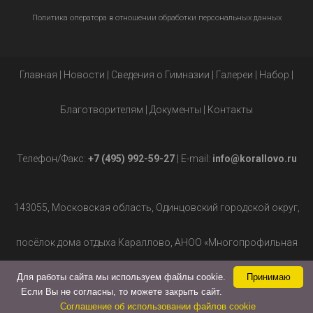
Политика оператора в отношении обработки персональных данных
Главная
|
Новости
|
Сведения о Гимназии
|
Галереи
|
Набор
|
Благотворителям
|
Документы
|
Контакты
Телефон/Факс:
+7 (495) 992-59-27
| E-mail:
info@korallovo.ru
143055, Московская область, Одинцовский городской округ,
посёлок дома отдыха Караллово, АНОО «Многопрофильная
гимназия», д.2.
Для работы сайта мы используем файлы cookie.
Принимаю
Если Вы не согласны, то можете закрыть сайт.
Соглашение об использовании файлов cookie