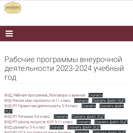
Наверх
Рабочие программы внеурочной
деятельности 2023-2024 учебный
год
ВУД_Рабочая программа_Разговоры о важном
Скачать
ВУД Россия мои горизонты 6-11 класс
Скачать
Скачать файл ЭЦП
ВУД РП Проектная деятельность 5-9 класс
Скачать
Скачать файл
ЭЦП
ВУД РП Ритмика 5-6 класс
Скачать
Скачать файл ЭЦП
ВУД РП Школа искусств ХОР 5-11 класс
Скачать
Скачать файл ЭЦП
ВУД Шахматы 5-6 класс
Скачать
Скачать файл ЭЦП
ВУД РП ОГЭ Английский язык 9 класс
Скачать
Скачать файл ЭЦП