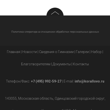
Политика оператора в отношении обработки персональных данных
Главная
|
Новости
|
Сведения о Гимназии
|
Галереи
|
Набор
|
Благотворителям
|
Документы
|
Контакты
Телефон/Факс:
+7 (495) 992-59-27
| E-mail:
info@korallovo.ru
143055, Московская область, Одинцовский городской округ,