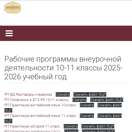
Наверх
Рабочие программы внеурочной
деятельности 10-11 классы 2025-
2026 учебный год
РП ВД Разговоры о важном
Скачать
Скачать файл ЭЦП
РП Готовлюсь к ЕГЭ РЯ 10-11 классы
Скачать
Скачать файл ЭЦП
РП Практикум английский язык 10 класс
Скачать
Скачать файл
ЭЦП
РП Практикум английский язык 11 класс
Скачать
Скачать файл
ЭЦП
РП Практикум история 11 класс
Скачать
Скачать файл ЭЦП
РП Практикум литература 10-11
Скачать
Скачать файл ЭЦП