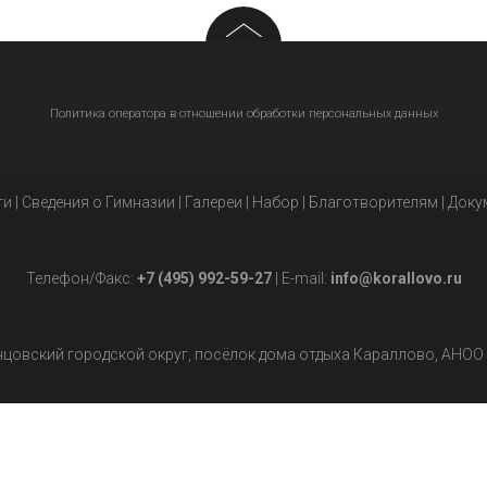
Политика оператора в отношении обработки персональных данных
ти
|
Сведения о Гимназии
|
Галереи
|
Набор
|
Благотворителям
|
Доку
Телефон/Факс:
+7 (495) 992-59-27
| E-mail:
info@korallovo.ru
нцовский городской округ, посёлок дома отдыха Караллово, АНОО 