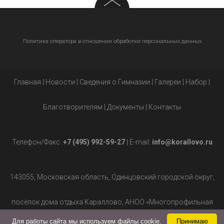
Политика оператора в отношении обработки персональных данных
Главная
|
Новости
|
Сведения о Гимназии
|
Галереи
|
Набор
|
Благотворителям
|
Документы
|
Контакты
Телефон/Факс:
+7 (495) 992-59-27
| E-mail:
info@korallovo.ru
143055, Московская область, Одинцовский городской округ,
посёлок дома отдыха Караллово, АНОО «Многопрофильная
Для работы сайта мы используем файлы cookie.
Принимаю