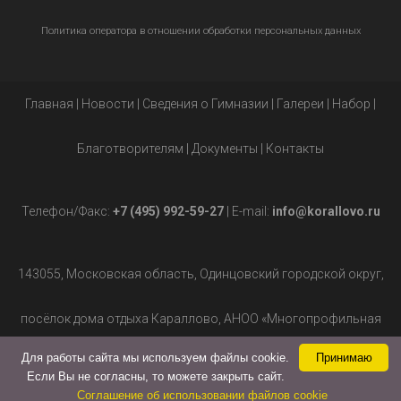
Политика оператора в отношении обработки персональных данных
Главная
|
Новости
|
Сведения о Гимназии
|
Галереи
|
Набор
|
Благотворителям
|
Документы
|
Контакты
Телефон/Факс:
+7 (495) 992-59-27
| E-mail:
info@korallovo.ru
143055, Московская область, Одинцовский городской округ,
посёлок дома отдыха Караллово, АНОО «Многопрофильная
Для работы сайта мы используем файлы cookie.
Принимаю
гимназия», д.2.
Если Вы не согласны, то можете закрыть сайт.
Соглашение об использовании файлов cookie