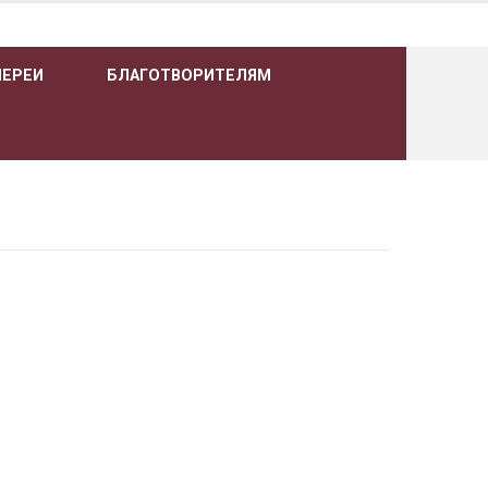
ЛЕРЕИ
БЛАГОТВОРИТЕЛЯМ