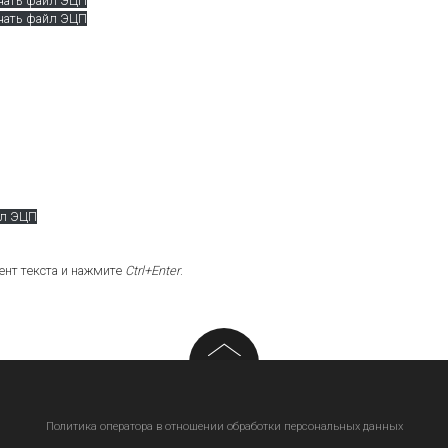
чать файл ЭЦП
чать файл ЭЦП
йл ЭЦП
ент текста и нажмите
Ctrl+Enter
.
Политика оператора в отношении обработки персональных данных