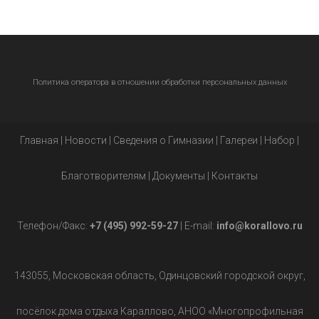
Политика оператора в отношении обработки персональных данных
Главная
|
Новости
|
Сведения о Гимназии
|
Галереи
|
Набор
|
Благотворителям
|
Документы
|
Контакты
Телефон/Факс:
+7 (495) 992-59-27
| E-mail:
info@korallovo.ru
143055, Московская область, Одинцовский городской округ,
посёлок дома отдыха Караллово, АНОО «Многопрофильная