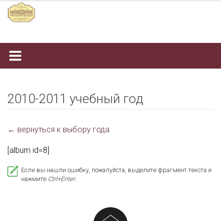
Наверх
2010-2011 учебный год
← вернуться к выбору года
[album id=8]
Если вы нашли ошибку, пожалуйста, выделите фрагмент текста и
нажмите
Ctrl+Enter
.