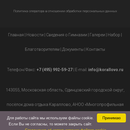
Политика оператора в отношении обработки персональных данных
Главная
|
Новости
|
Сведения о Гимназии
|
Галереи
|
Набор
|
Благотворителям
|
Документы
|
Контакты
Телефон/Факс:
+7 (495) 992-59-27
| E-mail:
info@korallovo.ru
143055, Московская область, Одинцовский городской округ,
посёлок дома отдыха Караллово, АНОО «Многопрофильная
Для работы сайта мы используем файлы cookie.
Принимаю
гимназия», д.2.
Если Вы не согласны, то можете закрыть сайт.